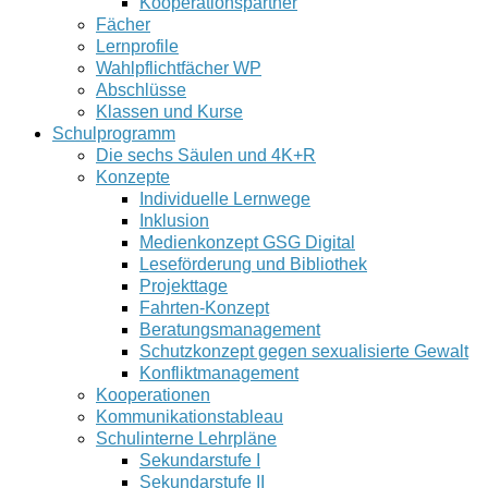
Kooperationspartner
Fächer
Lernprofile
Wahlpflichtfächer WP
Abschlüsse
Klassen und Kurse
Schulprogramm
Die sechs Säulen und 4K+R
Konzepte
Individuelle Lernwege
Inklusion
Medienkonzept GSG Digital
Leseförderung und Bibliothek
Projekttage
Fahrten-Konzept
Beratungsmanagement
Schutzkonzept gegen sexualisierte Gewalt
Konfliktmanagement
Kooperationen
Kommunikationstableau
Schulinterne Lehrpläne
Sekundarstufe I
Sekundarstufe II