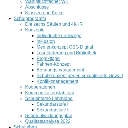
Wahlpflichtfächer WP
Abschlüsse
Klassen und Kurse
Schulprogramm
Die sechs Säulen und 4K+R
Konzepte
Individuelle Lernwege
Inklusion
Medienkonzept GSG Digital
Leseförderung und Bibliothek
Projekttage
Fahrten-Konzept
Beratungsmanagement
Schutzkonzept gegen sexualisierte Gewalt
Konfliktmanagement
Kooperationen
Kommunikationstableau
Schulinterne Lehrpläne
Sekundarstufe I
Sekundarstufe II
Schulentwicklungsplan
Qualitätsanalyse 2022
Schulleben