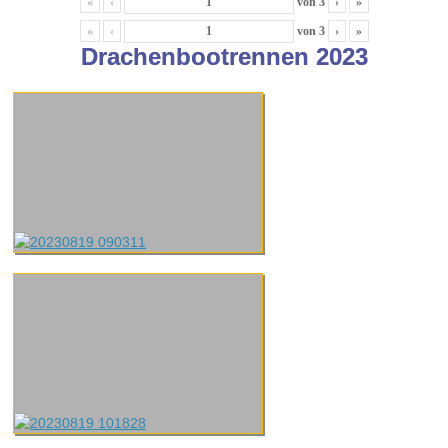
«
‹
von
3
›
»
«
‹
von
3
›
»
Drachenbootrennen 2023