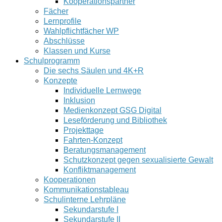
Kooperationspartner
Fächer
Lernprofile
Wahlpflichtfächer WP
Abschlüsse
Klassen und Kurse
Schulprogramm
Die sechs Säulen und 4K+R
Konzepte
Individuelle Lernwege
Inklusion
Medienkonzept GSG Digital
Leseförderung und Bibliothek
Projekttage
Fahrten-Konzept
Beratungsmanagement
Schutzkonzept gegen sexualisierte Gewalt
Konfliktmanagement
Kooperationen
Kommunikationstableau
Schulinterne Lehrpläne
Sekundarstufe I
Sekundarstufe II