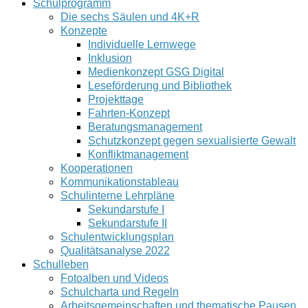
Schulprogramm
Die sechs Säulen und 4K+R
Konzepte
Individuelle Lernwege
Inklusion
Medienkonzept GSG Digital
Leseförderung und Bibliothek
Projekttage
Fahrten-Konzept
Beratungsmanagement
Schutzkonzept gegen sexualisierte Gewalt
Konfliktmanagement
Kooperationen
Kommunikationstableau
Schulinterne Lehrpläne
Sekundarstufe I
Sekundarstufe II
Schulentwicklungsplan
Qualitätsanalyse 2022
Schulleben
Fotoalben und Videos
Schulcharta und Regeln
Arbeitsgemeinschaften und thematische Pausen