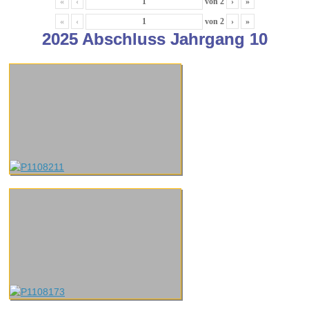
«
‹
von
2
›
»
«
‹
von
2
›
»
2025 Abschluss Jahrgang 10