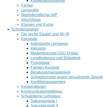
Kooperationspartner
Fächer
Lernprofile
Wahlpflichtfächer WP
Abschlüsse
Klassen und Kurse
Schulprogramm
Die sechs Säulen und 4K+R
Konzepte
Individuelle Lernwege
Inklusion
Medienkonzept GSG Digital
Leseförderung und Bibliothek
Projekttage
Fahrten-Konzept
Beratungsmanagement
Schutzkonzept gegen sexualisierte Gewalt
Konfliktmanagement
Kooperationen
Kommunikationstableau
Schulinterne Lehrpläne
Sekundarstufe I
Sekundarstufe II