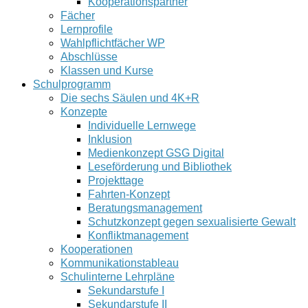
Kooperationspartner
Fächer
Lernprofile
Wahlpflichtfächer WP
Abschlüsse
Klassen und Kurse
Schulprogramm
Die sechs Säulen und 4K+R
Konzepte
Individuelle Lernwege
Inklusion
Medienkonzept GSG Digital
Leseförderung und Bibliothek
Projekttage
Fahrten-Konzept
Beratungsmanagement
Schutzkonzept gegen sexualisierte Gewalt
Konfliktmanagement
Kooperationen
Kommunikationstableau
Schulinterne Lehrpläne
Sekundarstufe I
Sekundarstufe II