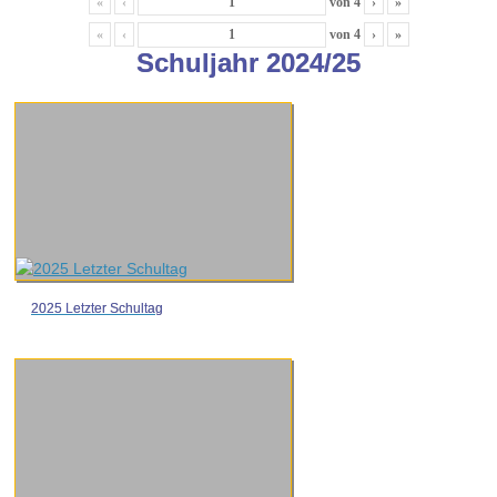
«
‹
von
4
›
»
«
‹
von
4
›
»
Schuljahr 2024/25
2025 Letzter Schultag