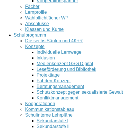
Kooperationspartner
Fächer
Lernprofile
Wahlpflichtfächer WP
Abschlüsse
Klassen und Kurse
Schulprogramm
Die sechs Säulen und 4K+R
Konzepte
Individuelle Lernwege
Inklusion
Medienkonzept GSG Digital
Leseförderung und Bibliothek
Projekttage
Fahrten-Konzept
Beratungsmanagement
Schutzkonzept gegen sexualisierte Gewalt
Konfliktmanagement
Kooperationen
Kommunikationstableau
Schulinterne Lehrpläne
Sekundarstufe I
Sekundarstufe II