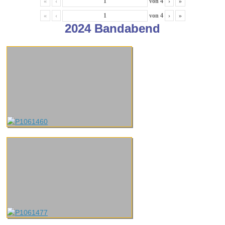
«
‹
von
4
›
»
«
‹
von
4
›
»
2024 Bandabend