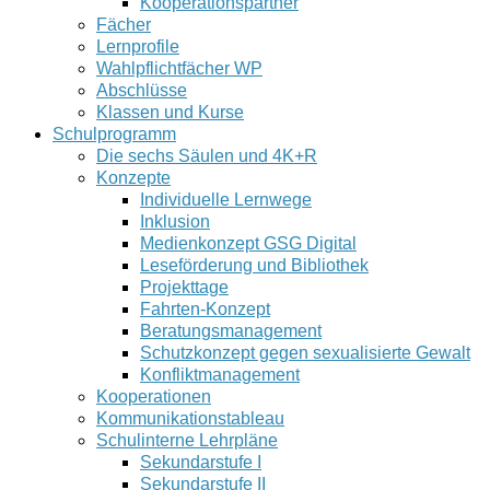
Kooperationspartner
Fächer
Lernprofile
Wahlpflichtfächer WP
Abschlüsse
Klassen und Kurse
Schulprogramm
Die sechs Säulen und 4K+R
Konzepte
Individuelle Lernwege
Inklusion
Medienkonzept GSG Digital
Leseförderung und Bibliothek
Projekttage
Fahrten-Konzept
Beratungsmanagement
Schutzkonzept gegen sexualisierte Gewalt
Konfliktmanagement
Kooperationen
Kommunikationstableau
Schulinterne Lehrpläne
Sekundarstufe I
Sekundarstufe II