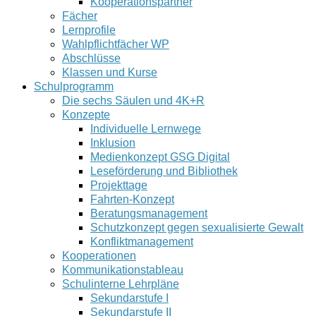
Kooperationspartner
Fächer
Lernprofile
Wahlpflichtfächer WP
Abschlüsse
Klassen und Kurse
Schulprogramm
Die sechs Säulen und 4K+R
Konzepte
Individuelle Lernwege
Inklusion
Medienkonzept GSG Digital
Leseförderung und Bibliothek
Projekttage
Fahrten-Konzept
Beratungsmanagement
Schutzkonzept gegen sexualisierte Gewalt
Konfliktmanagement
Kooperationen
Kommunikationstableau
Schulinterne Lehrpläne
Sekundarstufe I
Sekundarstufe II