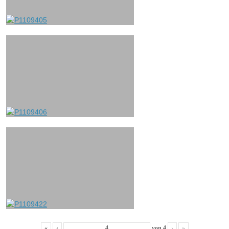
«
‹
von
4
›
»