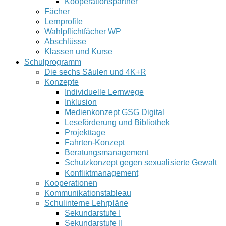
Kooperationspartner
Fächer
Lernprofile
Wahlpflichtfächer WP
Abschlüsse
Klassen und Kurse
Schulprogramm
Die sechs Säulen und 4K+R
Konzepte
Individuelle Lernwege
Inklusion
Medienkonzept GSG Digital
Leseförderung und Bibliothek
Projekttage
Fahrten-Konzept
Beratungsmanagement
Schutzkonzept gegen sexualisierte Gewalt
Konfliktmanagement
Kooperationen
Kommunikationstableau
Schulinterne Lehrpläne
Sekundarstufe I
Sekundarstufe II