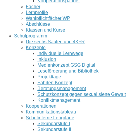
Kooperationspartner
Fächer
Lernprofile
Wahlpflichtfächer WP
Abschlüsse
Klassen und Kurse
Schulprogramm
Die sechs Säulen und 4K+R
Konzepte
Individuelle Lernwege
Inklusion
Medienkonzept GSG Digital
Leseförderung und Bibliothek
Projekttage
Fahrten-Konzept
Beratungsmanagement
Schutzkonzept gegen sexualisierte Gewalt
Konfliktmanagement
Kooperationen
Kommunikationstableau
Schulinterne Lehrpläne
Sekundarstufe I
Sekundarstufe II