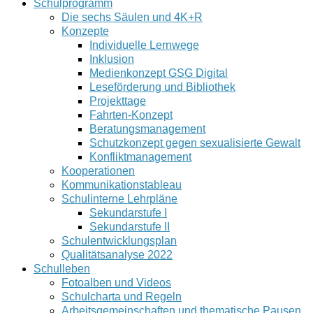
Schulprogramm
Die sechs Säulen und 4K+R
Konzepte
Individuelle Lernwege
Inklusion
Medienkonzept GSG Digital
Leseförderung und Bibliothek
Projekttage
Fahrten-Konzept
Beratungsmanagement
Schutzkonzept gegen sexualisierte Gewalt
Konfliktmanagement
Kooperationen
Kommunikationstableau
Schulinterne Lehrpläne
Sekundarstufe I
Sekundarstufe II
Schulentwicklungsplan
Qualitätsanalyse 2022
Schulleben
Fotoalben und Videos
Schulcharta und Regeln
Arbeitsgemeinschaften und thematische Pausen