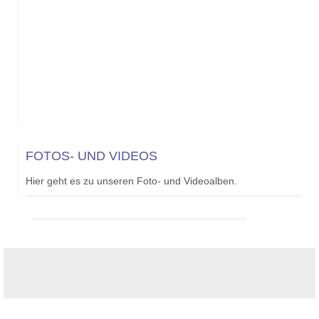
FOTOS- UND VIDEOS
Hier geht es zu unseren Foto- und Videoalben.
© Geschwister-Scholl-
Haferfeldstr. 3-5
Gesamtschule Dortmund
44309 Dortmund