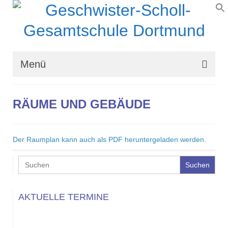
Menü
Wir über uns
RÄUME UND GEBÄUDE
Schullaufbahn
Schulprogramm
Der Raumplan kann auch als PDF heruntergeladen werden.
Schulleben
Search
for:
Organisation
AKTUELLE TERMINE
Kontakt