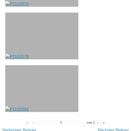
«
‹
von
2
›
»
Vorheriger Beitrag
Nächster Beitrag