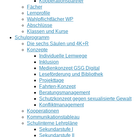
Kooperationspartner
Fächer
Lernprofile
Wahlpflichtfächer WP
Abschlüsse
Klassen und Kurse
Schulprogramm
Die sechs Säulen und 4K+R
Konzepte
Individuelle Lernwege
Inklusion
Medienkonzept GSG Digital
Leseförderung und Bibliothek
Projekttage
Fahrten-Konzept
Beratungsmanagement
Schutzkonzept gegen sexualisierte Gewalt
Konfliktmanagement
Kooperationen
Kommunikationstableau
Schulinterne Lehrpläne
Sekundarstufe I
Sekundarstufe II