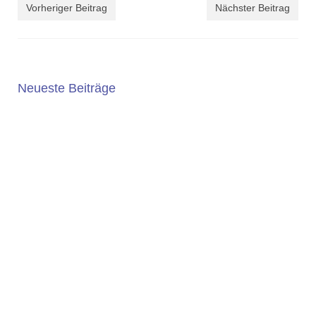
Vorheriger Beitrag
Nächster Beitrag
Neueste Beiträge
5. JAHRGANG 2025/2026
Die Wahl der weiterführenden Schule ist eine wichtige
Entscheidung. An der Geschwister-Scholl-Gesamtschule
bieten wir ein...