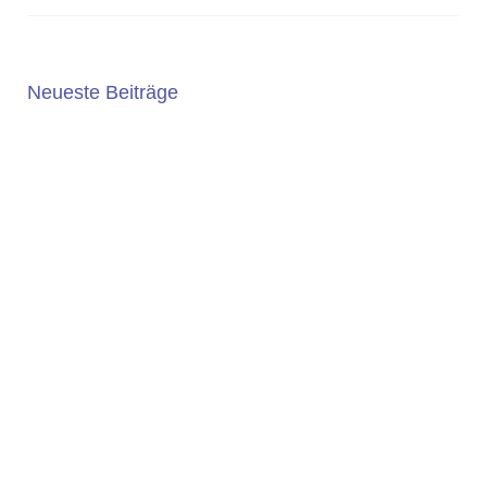
Neueste Beiträge
5. JAHRGANG 2025/2026
Die Wahl der weiterführenden Schule ist eine wichtige
Entscheidung. An der Geschwister-Scholl-Gesamtschule
bieten wir ein...