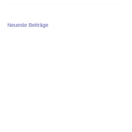
Neueste Beiträge
5. JAHRGANG 2025/2026
Die Wahl der weiterführenden Schule ist eine wichtige
Entscheidung. An der Geschwister-Scholl-Gesamtschule
bieten wir ein...