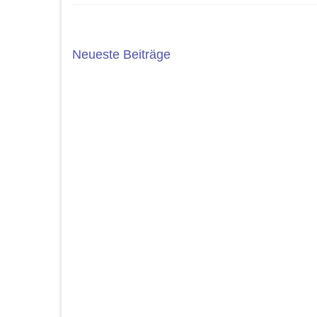
Neueste Beiträge
5. JAHRGANG 2025/2026
ABSC
Die Wahl der weiterführenden Schule
Das Sc
ist eine wichtige Entscheidung. An der
bedeut
Geschwister-Scholl-Gesamtschule
einer R
bieten wir ein...