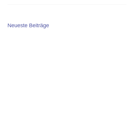
Neueste Beiträge
5. JAHRGANG 2025/2026
Die Wahl der weiterführenden Schule ist eine wichtige
Entscheidung. An der Geschwister-Scholl-Gesamtschule
bieten wir ein...