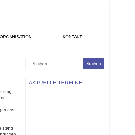
ORGANISATION
KONTAKT
Search
for:
AKTUELLE TERMINE
nerung
ben
egen das
e stand
fahrungen