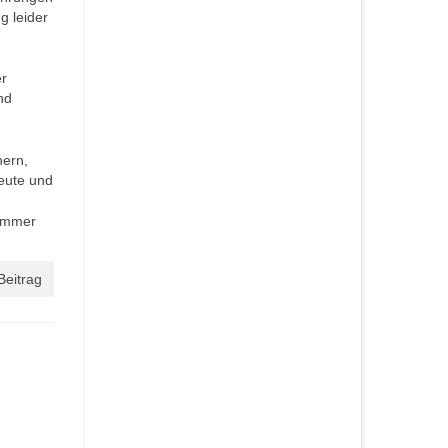
g leider
er
nd
nern,
eute und
 immer
Beitrag