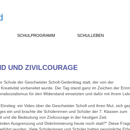
SCHULPROGRAMM
SCHULLEBEN
D UND ZIVILCOURAGE
 Schule der Geschwister Scholl-Gedenktag statt, der von der
Kreativität vorbereitet wurde. Der Tag stand ganz im Zeichen der Erin
onalsozialismus für den Widerstand einsetzten und dafür mit ihrem Le
instieg: ein Video über die Geschwister Scholl und ihren Mut, sich g
Tages ein und brachte die Schülerinnen und Schüler der 7. Klassen zum
und die Bedeutung von Zivilcourage in der heutigen Zeit.
„Finden Ausgrenzung und Diskriminierung heute noch statt?“ Diese Frag
geführt wurden. Viele Schülerinnen und Schüler hatten persönliche Er