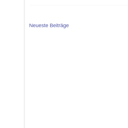
Neueste Beiträge
5. JAHRGANG 2025/2026
ABSC
Die Wahl der weiterführenden Schule
Das Sc
ist eine wichtige Entscheidung. An der
bedeut
Geschwister-Scholl-Gesamtschule
einer R
bieten wir ein...