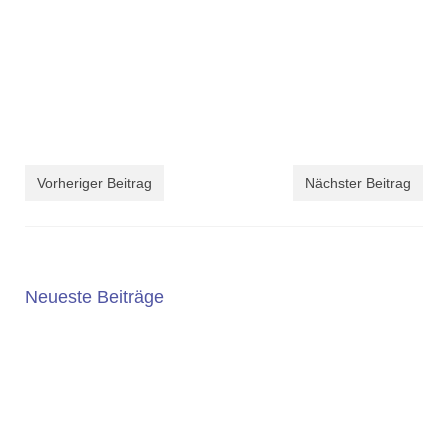
Vorheriger Beitrag
Nächster Beitrag
Neueste Beiträge
5. JAHRGANG 2025/2026
Die Wahl der weiterführenden Schule ist eine wichtige
Entscheidung. An der Geschwister-Scholl-Gesamtschule
bieten wir ein...