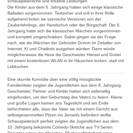
schauspielerische und kreative Leistungen.
Die Kinder aus dem 5. Jahrgang hatten sich einige klassische
Balladen vorgenommen. Textsicher und voll in ihrer Rolle
aufgehend boten sie szenische Versionen von der
Zauberlehrlings, der Handschuh oder der Bürgschaft. Der 6.
Jahrgang hatte sich die klassischen Märchen vorgenommen
und komplett umgeschrieben. Dabei gingen sie der Frage
nach, wie die Märchen der Gebrüder Grimm im Zeitalter von
Internet, KI und Chatbots ausgehen würden. Dann würde
möglicherweise die Hexe die Geschwister Hänsel und Gretel
mit einem kostenlosen WLAN in ihr Häuschen locken, statt mit
Lebkuchen.
Eine skurrile Komödie über eine völlig missglückte
Familienfeier zeigten die Jugendlichen aus dem 8. Jahrgang.
Geschwister, Partner und Kinder hatten sich widerwillig
eingefunden, um den Geburtstag des Vaters zu feiern. Kleine
und große Lügen kamen ans Tageslicht und am Ende
befürchteten alle, dass der Vater sie mit einem Gericht aus
selbstgesammelten Pilzen ins Jenseits befördern wollte.
Schauspielerisch perfekt zeigten die Jugendlichen aus dem
10. Jahrgang bekannte Comedy-Sketche aus TV-Serien.