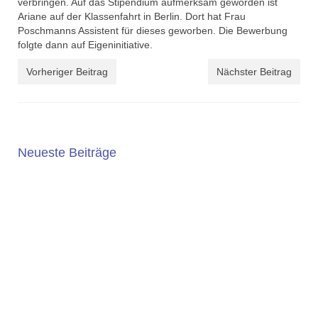
verbringen. Auf das Stipendium aufmerksam geworden ist
Ariane auf der Klassenfahrt in Berlin. Dort hat Frau
Poschmanns Assistent für dieses geworben. Die Bewerbung
folgte dann auf Eigeninitiative.
Vorheriger Beitrag
Nächster Beitrag
Neueste Beiträge
5. JAHRGANG 2025/2026
Die Wahl der weiterführenden Schule ist eine wichtige
Entscheidung. An der Geschwister-Scholl-Gesamtschule
bieten wir ein...