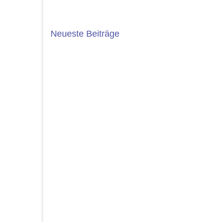
Neueste Beiträge
5. JAHRGANG 2025/2026
ABSC
Die Wahl der weiterführenden Schule
Das Sc
ist eine wichtige Entscheidung. An der
bedeut
Geschwister-Scholl-Gesamtschule
einer R
bieten wir ein...