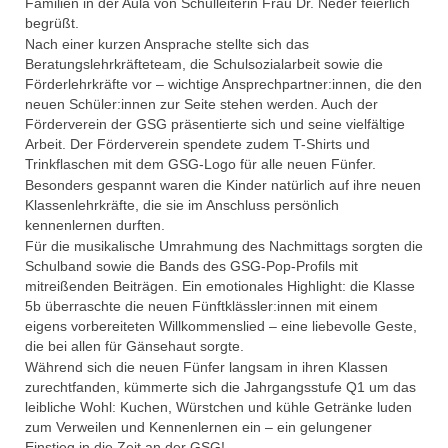
Familien in der Aula von Schulleiterin Frau Dr. Neder feierlich
begrüßt.
Nach einer kurzen Ansprache stellte sich das
Beratungslehrkräfteteam, die Schulsozialarbeit sowie die
Förderlehrkräfte vor – wichtige Ansprechpartner:innen, die den
neuen Schüler:innen zur Seite stehen werden. Auch der
Förderverein der GSG präsentierte sich und seine vielfältige
Arbeit. Der Förderverein spendete zudem T-Shirts und
Trinkflaschen mit dem GSG-Logo für alle neuen Fünfer.
Besonders gespannt waren die Kinder natürlich auf ihre neuen
Klassenlehrkräfte, die sie im Anschluss persönlich
kennenlernen durften.
Für die musikalische Umrahmung des Nachmittags sorgten die
Schulband sowie die Bands des GSG-Pop-Profils mit
mitreißenden Beiträgen. Ein emotionales Highlight: die Klasse
5b überraschte die neuen Fünftklässler:innen mit einem
eigens vorbereiteten Willkommenslied – eine liebevolle Geste,
die bei allen für Gänsehaut sorgte.
Während sich die neuen Fünfer langsam in ihren Klassen
zurechtfanden, kümmerte sich die Jahrgangsstufe Q1 um das
leibliche Wohl: Kuchen, Würstchen und kühle Getränke luden
zum Verweilen und Kennenlernen ein – ein gelungener
Einstieg in die Zeit an der GSG!