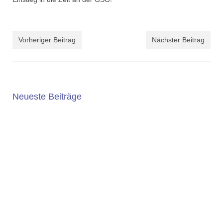
Vorheriger Beitrag
Nächster Beitrag
Neueste Beiträge
5. JAHRGANG 2025/2026
Die Wahl der weiterführenden Schule ist eine wichtige
Entscheidung. An der Geschwister-Scholl-Gesamtschule
bieten wir ein...