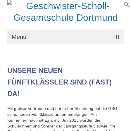
Menü
Wir über uns
Schullaufbahn
UNSERE NEUEN
Schulprogramm
FÜNFTKLÄSSLER SIND (FAST)
Schulleben
DA!
Organisation
Mit großer Vorfreude und herzlicher Stimmung hat die GSG
Kontakt
seine neuen Fünftklässler:innen empfangen. Am
Kennenlernnachmittag am 8. Juli 2025 wurden die
Schülerinnen und Schüler der Jahrgangsstufe 5 sowie ihre